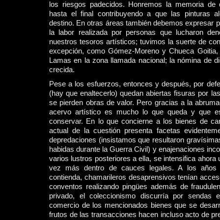
los riesgos padecidos. Honremos la memoria de q
hasta el final contribuyendo a que las pinturas 
destino. En otras áreas también debemos expresar p
la labor realizada por personas que lucharon de
nuestros tesoros artísticos; tuvimos la suerte de co
excepción, como Gómez-Moreno y Chueca Goitia,
Lamas en la zona llamada nacional; la nómina de 
crecida.
Pese a los esfuerzos, entonces y después, por defe
(hay que enaltecerlo) quedan abiertas fisuras por las
se pierden obras de valor. Pero gracias a la abrum
acervo artístico es mucho lo que queda y que e
conservar. En lo que concierne a los bienes de ca
actual de la cuestión presenta facetas evidenteme
depredaciones (insistamos que resultaron gravísima
habidas durante la Guerra Civil) y enajenaciones inco
varios lustros posteriores a ella, se intensifica ahor
vez más dentro de cauces legales. A los años e
contienda, chamarileros desaprensivos tenían acces
conventos realizando pingües además de fraudulen
privado, el coleccionismo discurría por sendas 
comercio de los mencionados bienes que se desarrol
frutos de las transacciones hacen incluso acto de p