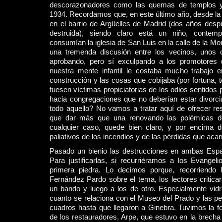
descorazonadores como las quemas de templos 
1934. Recordamos que, en este último año, desde la
en el barrio de Argüelles de Madrid (dos años desp
destruida), siendo claro está un niño, contem
consumían la iglesia de San Luis en la calle de la Mo
una tremenda discusión entre los vecinos, unos
aprobando, pero sí exculpando a los promotores 
nuestra mente infantil le costaba mucho trabajo 
construcción y las cosas que cobijaba (por fortuna, 
fuesen víctimas propiciatorias de los odios sentidos
hacia congregaciones que no deberían estar divorci
todo aquello? No vamos a tratar aquí de ofrecer re
que dar más que una renovando las polémicas de
cualquier caso, quede bien claro, y por encima d
paliativos de los incendios y de las pérdidas que acar
Pasado un bienio las destrucciones en ambas Espa
Para justificarlas, si recurriéramos a los Evangelio
primera piedra. Lo decimos porque, recorriendo 
Fernández Pardo sobre el tema, los lectores critic
un bando y luego a los de otro. Especialmente vidr
cuanto se relaciona con el Museo del Prado y las pe
cuadros hasta que llegaron a Ginebra. Tuvimos la f
de los restauradores, Arpe, que estuvo en la brecha