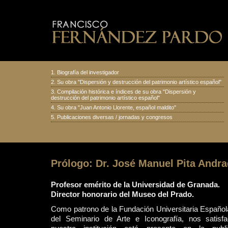
1.
Biografía del investigador
2.
Su obra "Dispersión y destrucción del patrimonio artístico español
"
3.
Compilación histórica e índices de su obra "Dispersión y
destrucción del patrimonio artístico español"
4.
Su obra "Juan Antonio Llorente, español maldito
"
5.
Publicaciones diversas
/
jornadas y congresos
Prólogo: Dr. José Manuel Pita Andr
Profesor emérito de la Universidad de Granada.
Director honorario del Museo del Prado.
Como patrono de la Fundación Universitaria Española
del Seminario de Arte e Iconografía, nos satis