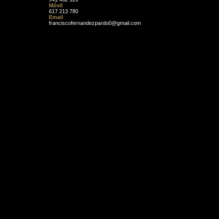
Móvil
617 213 780
Email
franciscofernandezpardo0@gmail.com