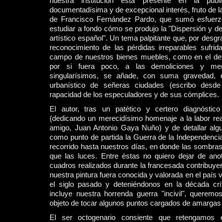
nuestra institución está presente en la pub
documentadísima y de excepcional interés, fruto de l
de Francisco Fernández Pardo, que sumó esfuerz
estudiar a fondo cómo se produjo la "Dispersión y de
artístico español". Un tema palpitante que, por desgr
reconocimiento de las pérdidas irreparables sufrid
campo de nuestros bienes muebles, como en el d
por si fuera poco, a las demoliciones y men
singularísimos, se añade, con suma gravedad, el 
urbanístico de señeras ciudades (escribo desde
rapacidad de los especuladores y de sus cómplices.
El autor, tras un patético y certero diagnóstico
(dedicando un merecidísimo homenaje a la labor rea
amigo, Juan Antonio Gaya Nuño) y de detallar alg
como punto de partida la Guerra de la Independenci
recorrido hasta nuestros días, en donde las somb
que las luces. Entre éstas no quiero dejar de ano
cuadros realizados durante la francesada contribuy
nuestra pintura fuera conocida y valorada en el país
el siglo pasado y deteniéndonos en la década crít
incluye nuestra horrenda guerra "incivil", quere
objeto de tocar algunos puntos cargados de amargas
El ser octogenario consiente que retengamos 