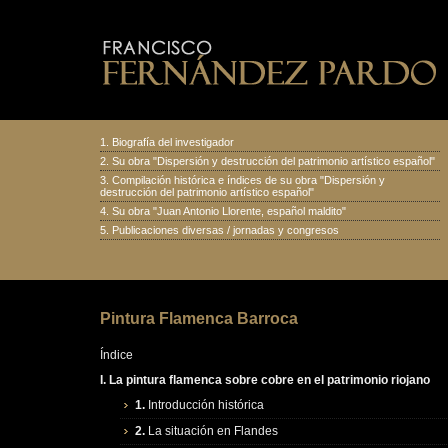
1.
Biografía del investigador
2.
Su obra "Dispersión y destrucción del patrimonio artístico español
"
3.
Compilación histórica e índices de su obra "Dispersión y
destrucción del patrimonio artístico español"
4.
Su obra "Juan Antonio Llorente, español maldito
"
5.
Publicaciones diversas
/
jornadas y congresos
Pintura Flamenca Barroca
Índice
I. La pintura flamenca sobre cobre en el patrimonio riojano
1.
Introducción histórica
2.
La situación en Flandes