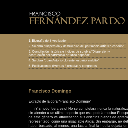
1.
Biografía del investigador
2.
Su obra "Dispersión y destrucción del patrimonio artístico español
"
3.
Compilación histórica e índices de su obra "Dispersión y
destrucción del patrimonio artístico español"
4.
Su obra "Juan Antonio Llorente, español maldito
"
5.
Publicaciones diversas
/
jornadas y congresos
Francisco Domingo
Extracto de la obra "Francisco Domingo"
¡Y si todo fuera esto! No se completara nunca la naturalez
sin atender a un último aspecto que este podría mostrar El es
de este género va atravesando sus distintos planos de aprec
representado, como una insaciable Alicia. Sin embargo, no d
haber buscado, al menos, una faceta final la huella dejada en 