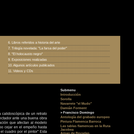
6.
Libros referidos a historia del arte
7.
Trilogía novelada: "La farsa del poder"
8.
"El holocausto negro"
9.
Exposiciones realizadas
10.
Algunos artículos publicados
11.
Videos y CDs
Submenu
Introducción
Sorolla
Navarrete "el Mudo"
Damián Forment
> Francisco Domingo
a calidoscópica de un retrato
Antología del grabado europeo
pectador ante una buena obra
Pintura Flamenca Barroca
iación que afectan al modelo
Las tablas flamencas en la Ruta
ebo cejar en el empeño hasta
Jacobea
el cuadro por el pintor" Esta
Arnao de Bruselas