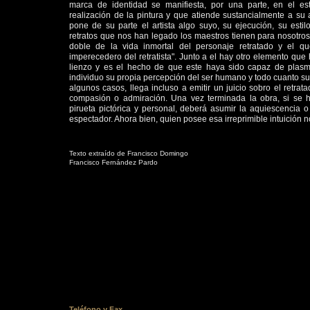
marca de identidad se manifiesta, por una parte, en el es
realización de la pintura y que atiende sustancialmente a su a
pone de su parte el artista algo suyo, su ejecución, su est
retratos que nos han legado los maestros tienen para nosotros e
doble de la vida inmortal del personaje retratado y el qu
imperecedero del retratista". Junto a el hay otro elemento que 
lienzo y es el hecho de que este haya sido capaz de plasm
individuo su propia percepción del ser humano y todo cuanto su fí
algunos casos, llega incluso a emitir un juicio sobro el retrata
compasión o admiración. Una vez terminada la obra, si se h
pirueta pictórica y personal, deberá asumir la aquiescencia o
espectador. Ahora bien, quien posee esa irreprimible intuición 
Texto extraído de Francisco Domingo
Francisco Fernández Pardo
Teléfono y Fax